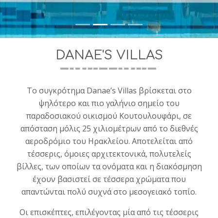
Χερσόνησος 70014, Κρήτη, Ελλάδα
Tηλ: +30-2810220951
Κινητό: +30-6983948986, +30-6974803692, +30-6937120395
Φαξ: +30-2810220951
DANAE'S VILLAS
email: info@danaevillas.gr
ΕΟΤ/ΜΗΤΕ: 1039K91003155800
Το συγκρότημα Danae’s Villas βρίσκεται στο
ψηλότερο και πιο γαλήνιο σημείο του
παραδοσιακού οικισμού Κουτουλουφάρι, σε
απόσταση μόλις 25 χιλιομέτρων από το διεθνές
αεροδρόμιο του Ηρακλείου. Αποτελείται από
τέσσερις, όμοιες αρχιτεκτονικά, πολυτελείς
βίλλες, των οποίων τα ονόματα και η διακόσμηση
έχουν βασιστεί σε τέσσερα χρώματα που
απαντώνται πολύ συχνά στο μεσογειακό τοπίο.
Οι επισκέπτες, επιλέγοντας μία από τις τέσσερις