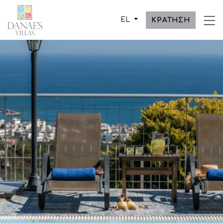
-->
EL
ΚΡΑΤΗΣΗ
ΟΙ ΒΙΛΛΕΣ
ΔΙΑΜΟΝΗ
ΠΡΟΟΡΙΣΜΟΣ
ΦΩΤΟΓΡΑΦΙΕΣ
ΕΠΙΚΟΙΝΩΝΙΑ
Τ.Θ. 2345, Κουτουλουφάρι,