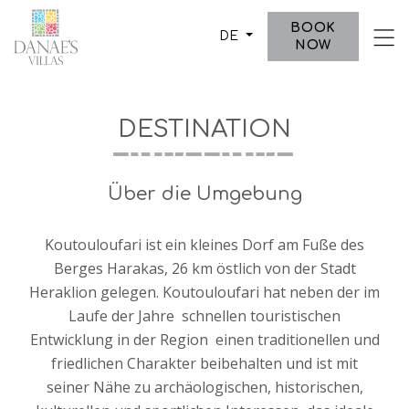
-->
BOOK
DE
NOW
DESTINATION
ABOUT US
VILLAS
Über die Umgebung
DESTINATION
Koutouloufari ist ein kleines Dorf am Fuße des
FOTOGALERIE
Berges Harakas, 26 km östlich von der Stadt
Heraklion gelegen. Koutouloufari hat neben der im
KONTAKT
Laufe der Jahre schnellen touristischen
Entwicklung in der Region einen traditionellen und
friedlichen Charakter beibehalten und ist mit
seiner Nähe zu archäologischen, historischen,
Postfach 2345, Koutouloufari,