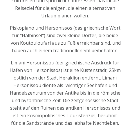
kulturellen und sportlichen Interessen das ideale
Hersonissos 70014, Kreta, Griechenland
Reiseziel für diejenigen, die einen alternativen
Tel: +30-2810220951
Urlaub planen wollen.
Mobile: +30-6983948986, +30-6997230048
Piskopiano und Hersonissos (das griechische Wort
email: info@danaevillas.gr
für "Halbinsel") sind zwei kleine Dörfer, die beide
ΕΟΤ/ΜΗΤΕ: 1039K91003155800
von Koutouloufari aus zu Fuß erreichbar sind, und
haben auch einem traditionellen Stil beibehalten.
Limani Hersonissou (der griechische Ausdruck für
Hafen von Hersonissos) ist eine Küstenstadt, 25km
östlich von der Stadt Heraklion entfernt. Limani
Hersonissou diente als wichtiger Seehafen und
Handelszentrum von der Antike bis in die römische
und byzantinische Zeit. Die zeitgenössische Stadt
steht auf den Ruinen des antiken Hersonissos und
ist ein kosmopolitisches Touristenziel, berühmt
für die Sandstrände und das lebhafte Nachtleben.